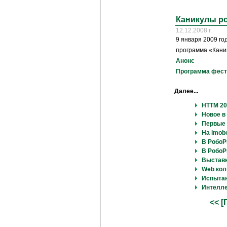
Каникулы ро
12.12.2008 г.
9 января 2009 го
программа «Кани
Анонс
Программа фест
Далее...
НТТМ 20
Новое в
Первые
На imobo
В РобоР
В РобоР
Выставк
Web кол
Испытан
Интелл
<< [