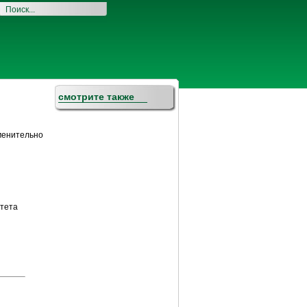
смотрите также
менительно
итета