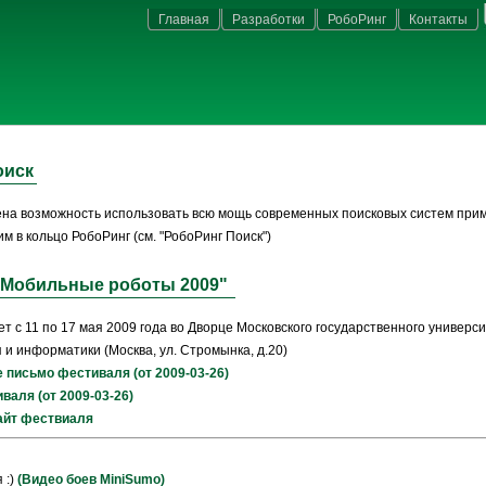
Главная
Разработки
РобоРинг
Контакты
оиск
ена возможность использовать всю мощь современных поисковых систем при
им в кольцо РобоРинг (см. "РобоРинг Поиск")
"Мобильные роботы 2009"
т с 11 по 17 мая 2009 года во Дворце Московского государственного универс
и информатики (Москва, ул. Стромынка, д.20)
письмо фестиваля (от 2009-03-26)
валя (от 2009-03-26)
йт фествиаля
 :)
(Видео боев MiniSumo)