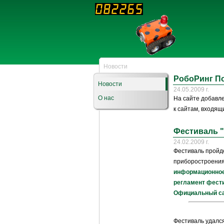
Новости
РобоРинг П
Новости
24.05.2009 г.
О нас
На сайте добавл
к сайтам, входящ
Фестиваль 
24.02.2009 г.
Фестиваль пройде
приборостроения 
информационное 
регламент фести
Официальный са
Фестиваль удался