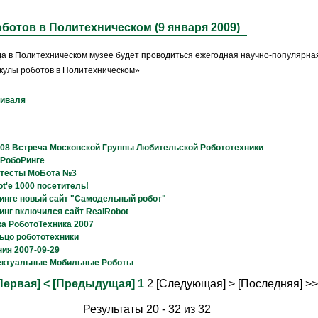
ботов в Политехническом (9 января 2009)
да в Политехническом музее будет проводиться ежегодная научно-популярна
кулы роботов в Политехническом»
иваля
08 Встреча Московской Группы Любительской Робототехники
 РобоРинге
 тесты МоБота №3
t'е 1000 посетитель!
инге новый сайт "Самодельный робот"
инг включился сайт RealRobot
а РоботоТехника 2007
ьцо робототехники
ия 2007-09-29
ектуальные Мобильные Роботы
Первая]
< [Предыдущая]
1
2
[Следующая] >
[Последняя] >>
Результаты 20 - 32 из 32