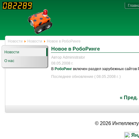
Главн
Новости
Новости
Новое в РобоРинге
Новое в РобоРинге
Новости
Автор Administrator
О нас
08.05.2008 г.
В
РобоРинг
включен раздел зарубежных сайтов 
Последнее обновление ( 08.05.2008 г. )
« Пред.
© 2026 Интеллект