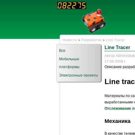
Новости
Разработки
Line Tracer
Line Tracer
Все
Автор Administrat
Мобильные
17.08.2008 г.
платформы
Описание разра
Электронные проекты
Line trac
Материалы по сам
выработанными 
Отслеживание ли
Механика
В качестве тележ