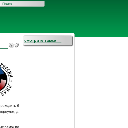
смотрите также
проходить 6
ереулок, д.
ых рамок по