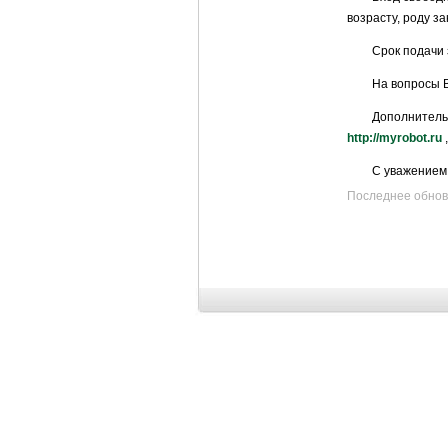
возрасту, роду з
Срок подачи 
На вопросы В
Дополнител
http://myrobot.ru
С уважение
Последнее обновле