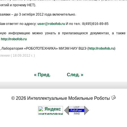
анятий и прочему НЕТ).
заявки – до 3 октября 2012 года включительно.
ам ответят по адресу:
user@robofob.ru
И по тел.: 8(495)916-89-85
ьную информацию можно узнать в прилагающихся документах, а также 
,
http://robofob.ru
м, Лаборатория «РОБОТОТЕХНИКА» МИЭМ НИУ ВШЭ (
http://robofob.ru
)
ние ( 18.09.2012 г. )
« Пред.
След. »
© 2026 Интеллектуальные Мобильные Роботы