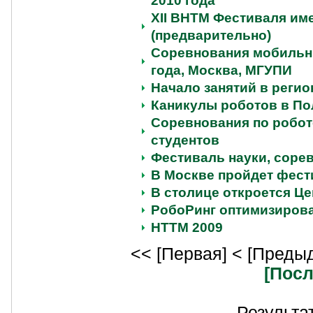
2010 года
XII ВНТМ Фестиваля им
(предварительно)
Соревнования мобильн
года, Москва, МГУПИ
Начало занятий в реги
Каникулы роботов в По
Соревнования по робот
студентов
Фестиваль науки, соре
В Москве пройдет фест
В столице откроется Ц
РобоРинг оптимизиров
НТТМ 2009
<< [Первая]
< [Преды
[Посл
Результат