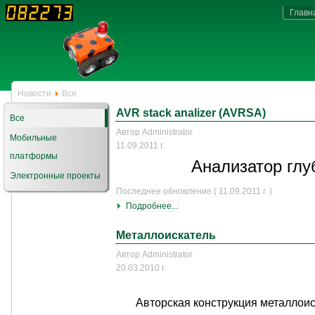
Главн
Новости
Все
AVR stack analizer (AVRSA)
Все
Автор Administrator
Мобильные
11.09.2011 г.
платформы
Анализатор глу
Электронные проекты
Последнее обновление ( 11.09.2011 г. )
Подробнее...
Металлоискатель
Автор Administrator
20.03.2010 г.
Авторская конструкция металлоис