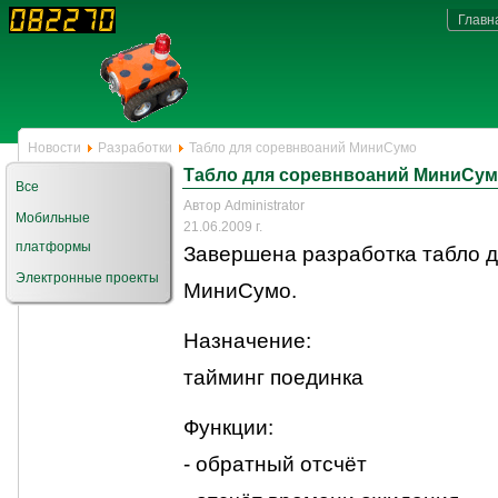
Главн
Новости
Разработки
Табло для соревнвоаний МиниСумо
Табло для соревнвоаний МиниСу
Все
Автор Administrator
Мобильные
21.06.2009 г.
платформы
Завершена разработка табло д
Электронные проекты
МиниСумо.
Назначение:
тайминг поединка
Функции:
- обратный отсчёт