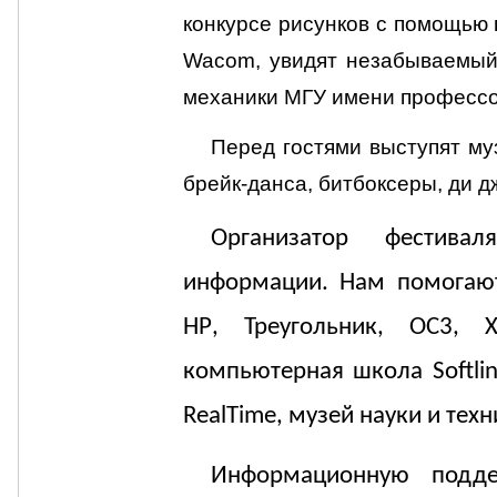
конкурсе рисунков
с помощью 
Wacom
, увидят
незабываемый
механики МГУ имени профессо
Перед гостями выступят му
брейк-данса, битбоксеры, ди д
Организатор фестива
информации. Нам помога
HP
,
Треугольник, ОС3, 
компьютерная школа
Softli
RealTime
, музей науки и тех
Информационную подде