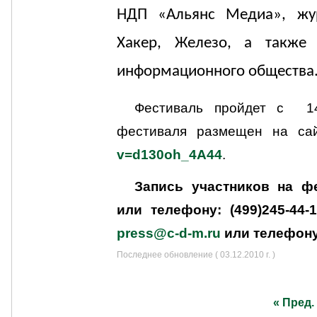
НДП «Альянс Медиа», ж
Хакер, Железо, а также 
информационного общества
Фестиваль пройдет с
1
фестиваля размещен на с
v=d130oh_4A44
.
Запись участников на 
или телефону: (499)245-44
press
@
c
-
d
-
m
.
ru
или телефону:
Последнее обновление ( 03.12.2010 г. )
« Пред.