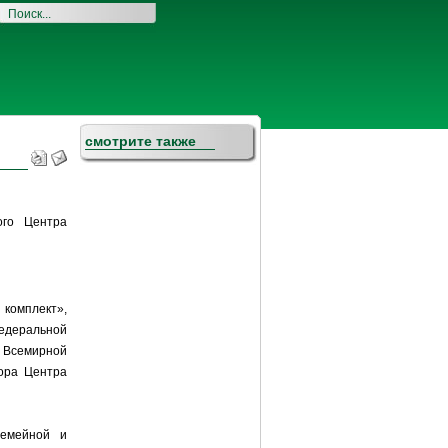
смотрите также
ого Центра
комплект»,
едеральной
 Всемирной
тора Центра
семейной и