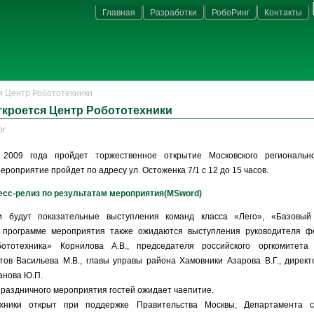
Главная
Разработки
РобоРинг
Контакты
я Центр Робототехники
ткроется Центр Робототехники
or
 2009 года пройдет торжественное открытие Московского региональн
ероприятие пройдет по адресу ул. Остоженка 7/1 с 12 до 15 часов.
есс-релиз по результатам мероприятия(MSword)
и будут показательные выступления команд класса «Лего», «Базовый 
 программе мероприятия также ожидаются выступления руководителя ф
ототехника» Корнилова А.В., председателя российского оргкомитета
ов Васильева М.В., главы управы района Хамовники Азарова В.Г., дирек
анова Ю.П.
раздничного мероприятия гостей ожидает чаепитие.
хники открыт при поддержке Правительства Москвы, Департамента 