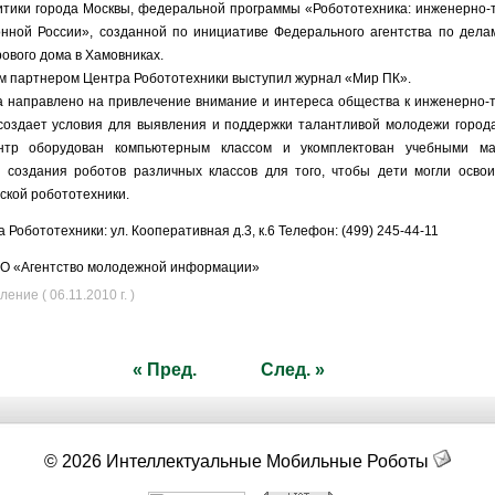
тики города Москвы, федеральной программы «Робототехника: инженерно-
нной России», созданной по инициативе Федерального агентства по дел
ового дома в Хамовниках.
партнером Центра Робототехники выступил журнал «Мир ПК».
 направлено на привлечение внимание и интереса общества к инженерно-
создает условия для выявления и поддержки талантливой молодежи город
тр оборудован компьютерным классом и укомплектован учебными ма
 создания роботов различных классов для того, чтобы дети могли осво
ской робототехники.
 Робототехники: ул. Кооперативная д.3, к.6 Телефон: (499) 245-44-11
НО «Агентство молодежной информации»
ние ( 06.11.2010 г. )
« Пред.
След. »
© 2026 Интеллектуальные Мобильные Роботы