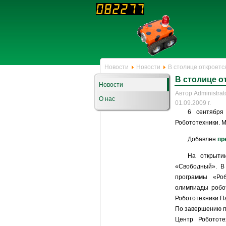
Новости
Новости
В столице откроетс
В столице о
Новости
Автор Administrat
О нас
01.09.2009 г.
6 сентября
Робототехники. М
Добавлен
пр
На открыти
«Свободный». В
программы «Роб
олимпиады робот
Робототехники П
По завершению п
Центр Робототе