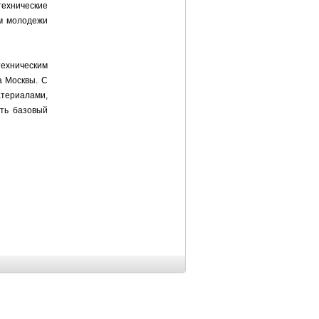
технические
ам молодежи
техническим
а Москвы. С
териалами,
ить базовый